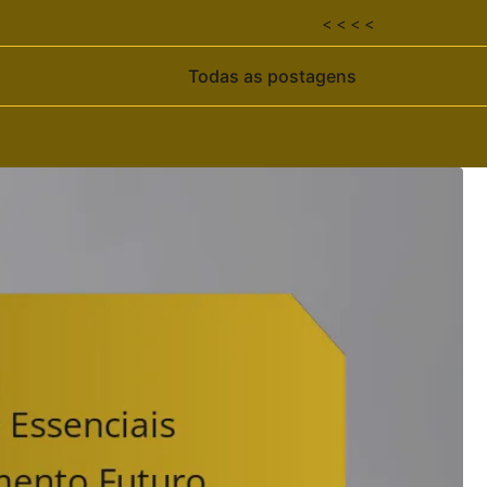
< < < <
Todas as postagens