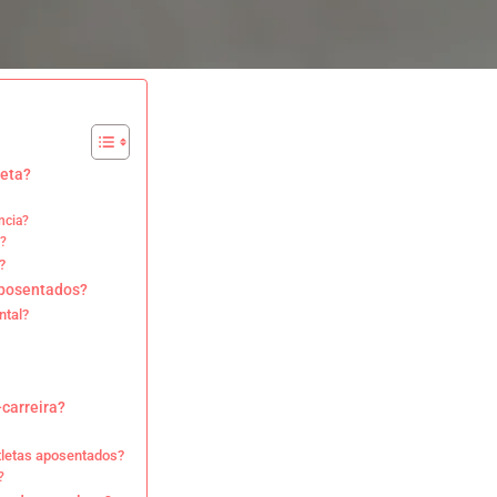
leta?
ncia?
a?
?
aposentados?
ntal?
carreira?
tletas aposentados?
?