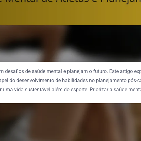
m desafios de saúde mental e planejam o futuro. Este artigo ex
papel do desenvolvimento de habilidades no planejamento pós-c
iar uma vida sustentável além do esporte. Priorizar a saúde me