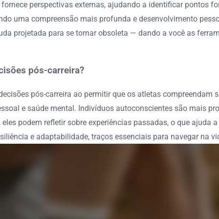
rnece perspectivas externas, ajudando a identificar pontos for
vendo uma compreensão mais profunda e desenvolvimento pessoa
juda projetada para se tornar obsoleta — dando a você as ferra
isões pós-carreira?
ecisões pós-carreira ao permitir que os atletas compreendam s
essoal e saúde mental. Indivíduos autoconscientes são mais pr
es podem refletir sobre experiências passadas, o que ajuda a ev
iliência e adaptabilidade, traços essenciais para navegar na vi